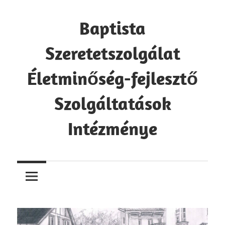
Ugrás
a
Baptista
tartalomra
Szeretetszolgálat
Életminőség-fejlesztő
Szolgáltatások
Intézménye
Baptista
Szeretetszolgálat
Életminőség-
fejlesztő
Szolgáltatások
Intézménye