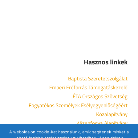
Hasznos linkek
Baptista Szeretetszolgálat
Emberi Erőforrás Támogatáskezelő
ÉTA Országos Szövetség
Fogyatékos Személyek Esélyegyenlőségéért
Közalapítvány
Kézenfogva Alapítvány
Nemzeti Együttműködési Alap
A weboldalon cookie-kat használunk, amik segítenek minket a
lehető legjobb szolgáltatások nyújtásában. Weboldalunk