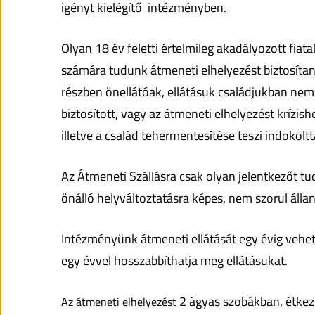
igényt kielégítő intézményben.
Olyan 18 év feletti értelmileg akadályozott fiata
számára tudunk átmeneti elhelyezést biztosítani
részben önellátóak, ellátásuk családjukban nem
biztosított, vagy az átmeneti elhelyezést krízish
illetve a család tehermentesítése teszi indokoltt
Az Átmeneti Szállásra csak olyan jelentkezőt tu
önálló helyváltoztatásra képes, nem szorul állan
Intézményünk átmeneti ellátását egy évig vehe
egy évvel hosszabbíthatja meg ellátásukat.
2 ágyas szobákban, étkez
Az átmeneti elhelyezést