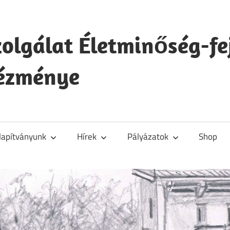
zolgálat Életminőség-fe
tézménye
lapítványunk
Hírek
Pályázatok
Shop