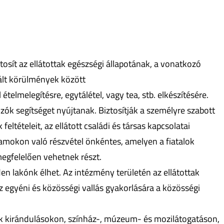
osít az ellátottak egészségi állapotának, a vonatkozó
rált körülmények között
ételmelegítésre, egytálétel, vagy tea, stb. elkészítésére.
ozók segítséget nyújtanak. Biztosítják a személyre szabott
eltételeit, az ellátott családi és társas kapcsolatai
ramokon való részvétel önkéntes, amelyen a fiatalok
egfelelően vehetnek részt.
n lakónk élhet. Az intézmény területén az ellátottak
z egyéni és közösségi vallás gyakorlására a közösségi
k kirándulásokon, színház-, múzeum- és mozilátogatáson,