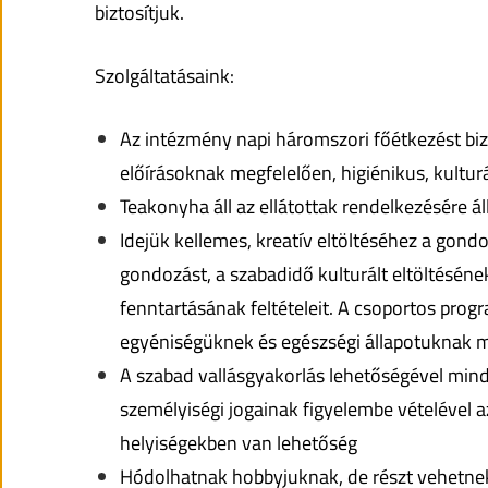
biztosítjuk.
Szolgáltatásaink:
Az intézmény napi háromszori főétkezést bizt
előírásoknak megfelelően, higiénikus, kultu
Teakonyha áll az ellátottak rendelkezésére áll 
Idejük kellemes, kreatív eltöltéséhez a gond
gondozást, a szabadidő kulturált eltöltésének f
fenntartásának feltételeit. A csoportos prog
egyéniségüknek és egészségi állapotuknak m
A szabad vallásgyakorlás lehetőségével minde
személyiségi jogainak figyelembe vételével a
helyiségekben van lehetőség
Hódolhatnak hobbyjuknak, de részt vehetne