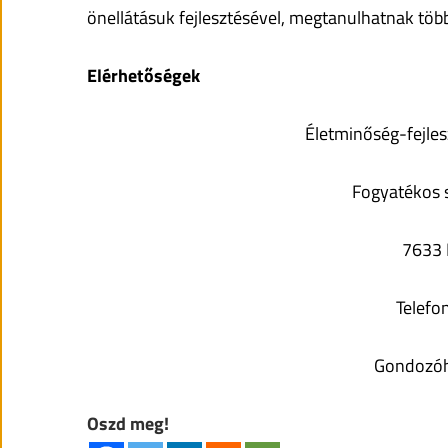
önellátásuk fejlesztésével, megtanulhatnak többek
Elérhetőségek
Életminőség-fejles
Fogyatékos
7633 
Telef
Gondozóhá
Oszd meg!