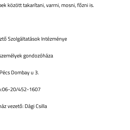
 között takarítani, varrni, mosni, főzni is.
ztő Szolgáltatások Intézménye
 személyek gondozóháza
Pécs Dombay u 3.
on:06-20/452-1607
z vezető: Dági Csilla