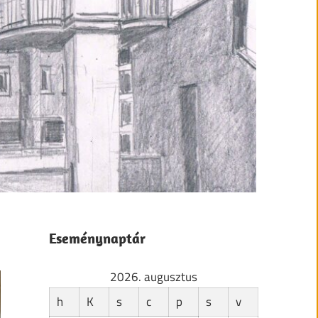
Eseménynaptár
2026. augusztus
h
K
s
c
p
s
v