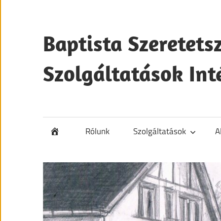
Ugrás
a
tartalomra
Baptista Szeretets
Szolgáltatások In
Baptista
Szeretetszolgálat
Életminőség-
Rólunk
Szolgáltatások
A
fejlesztő
Szolgáltatások
Intézménye