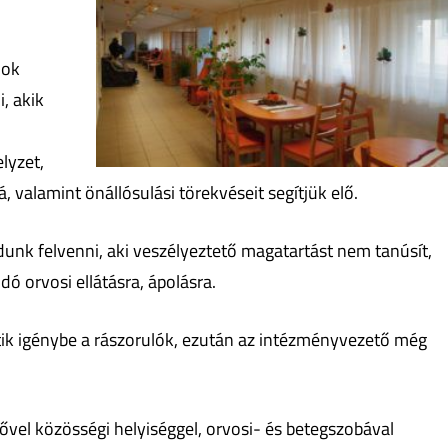
lok
, akik
elyzet,
á, valamint önállósulási törekvéseit segítjük elő.
dunk felvenni, aki veszélyeztető magatartást nem tanúsít,
dó orvosi ellátásra, ápolásra.
tik igénybe a rászorulók, ezután az intézményvezető még
ővel közösségi helyiséggel, orvosi- és betegszobával