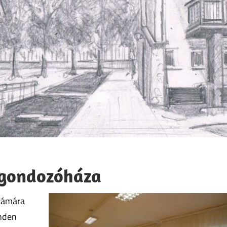
 gondozóháza
zámára
inden